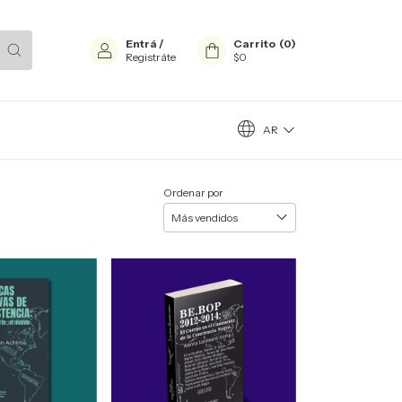
Entrá
/
Carrito
(
0
)
Registráte
$0
AR
Ordenar por