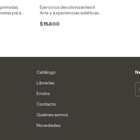
oprimidas.
Ejercicios decolonizantes II.
nistas para
Arte y experiencias estéticas
cas
desobedientes
$15.600
Catálogo
Ne
Librerías
Envíos
Contacto
Quiénes somos
Novedades