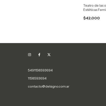
Teatro de las 
Estéticas Femi
Poéticas Políti
$42.000
5491158593694
1158593694
contacto@delsigno.com.ar