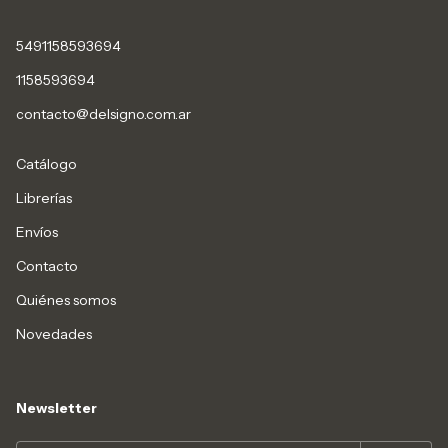
5491158593694
1158593694
contacto@delsigno.com.ar
Catálogo
Librerías
Envíos
Contacto
Quiénes somos
Novedades
Newsletter