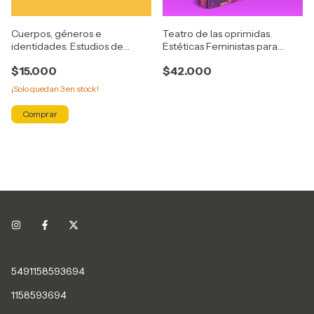
Cuerpos, géneros e
Teatro de las oprimidas.
identidades. Estudios de
Estéticas Feministas para
género en Argentina
Poéticas Políticas
$15.000
$42.000
¡Solo quedan
3
en stock!
5491158593694
1158593694