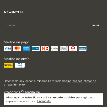
Newsletter
Medios de pago
Medios de envío
Defensa de las y los consumidores. Para reclamos
ingresá acá.
/
Botón de
arrepentimiento
Al navegar por este sitio
aceptás el uso de cookies
para agilizar tu
Copyright Ediciones del Signo - 2026. Todos los derechos reservados.
experiencia de compra.
Entendido