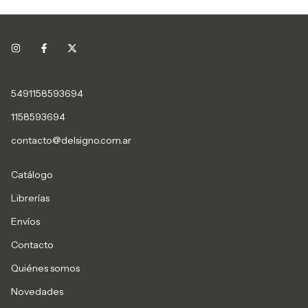
5491158593694
1158593694
contacto@delsigno.com.ar
Catálogo
Librerías
Envíos
Contacto
Quiénes somos
Novedades