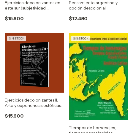
Ejercicios decolonizantes en
Pensamiento argentino y
este sur (subjetividad,
opción descolonial
ciudadanía, interculturalidad,
$15.600
$12.480
temporalidad)
SIN STOCK
SIN STOCK
Ejercicios decolonizantes II.
Arte y experiencias estéticas
desobedientes
$15.600
Tiempos de homenajes,
tiempos descoloniales