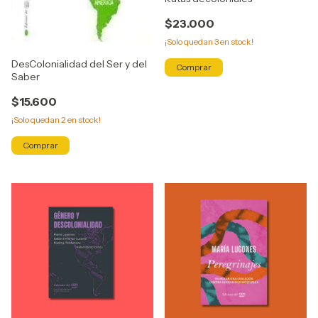
$23.000
¡Solo quedan
3
en stock!
DesColonialidad del Ser y del
Saber
$15.600
¡Solo quedan
2
en stock!