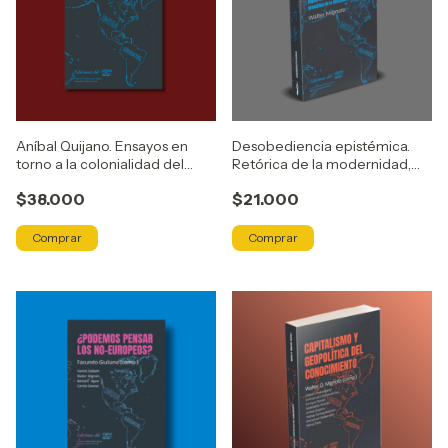
Aníbal Quijano. Ensayos en
Desobediencia epistémica.
torno a la colonialidad del
Retórica de la modernidad,
poder
lógica de la colonialidad y
$38.000
$21.000
gramática de la
descolonialidad