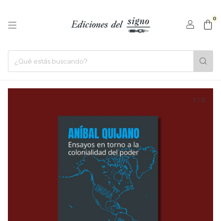
0
1
/
6