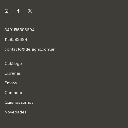
5491158593694
1158593694
contacto@delsigno.com.ar
Catálogo
Librerías
Envíos
Contacto
Quiénes somos
Novedades