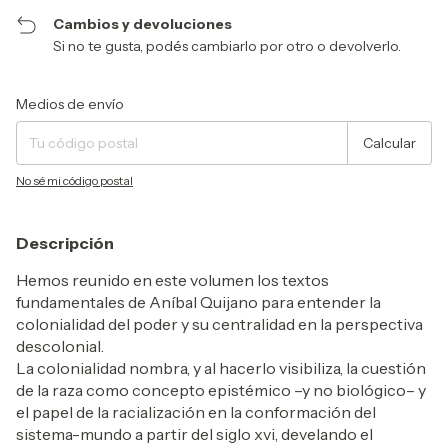
Cambios y devoluciones
Si no te gusta, podés cambiarlo por otro o devolverlo.
Entregas para el CP:
Cambiar CP
Medios de envío
Calcular
No sé mi código postal
Descripción
Hemos reunido en este volumen los textos
fundamentales de Aníbal Quijano para entender la
colonialidad del poder y su centralidad en la perspectiva
descolonial.
La colonialidad nombra, y al hacerlo visibiliza, la cuestión
de la raza como concepto epistémico –y no biológico– y
el papel de la racialización en la conformación del
sistema-mundo a partir del siglo xvi, develando el