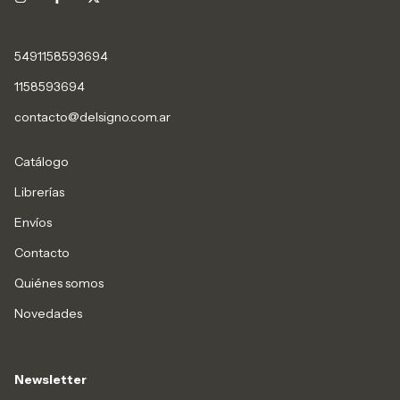
5491158593694
1158593694
contacto@delsigno.com.ar
Catálogo
Librerías
Envíos
Contacto
Quiénes somos
Novedades
Newsletter