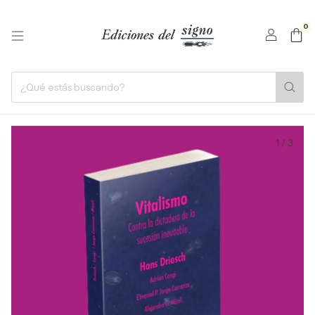
0
1
/
3