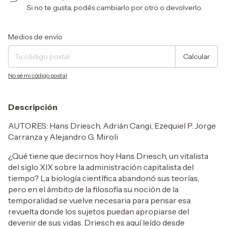
Si no te gusta, podés cambiarlo por otro o devolverlo.
Entregas para el CP:
Cambiar CP
Medios de envío
Calcular
No sé mi código postal
Descripción
AUTORES: Hans Driesch, Adrián Cangi, Ezequiel P. Jorge
Carranza y Alejandro G. Miroli
¿Qué tiene que decirnos hoy Hans Driesch, un vitalista
del siglo XIX sobre la administración capitalista del
tiempo? La biología científica abandonó sus teorías,
pero en el ámbito de la filosofía su noción de la
temporalidad se vuelve necesaria para pensar esa
revuelta donde los sujetos puedan apropiarse del
devenir de sus vidas. Driesch es aquí leído desde